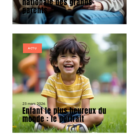
nationale des grands-
parents
ACTU
23 mars 2026
Enfant le plus heureux du
monde : le portrait