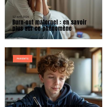
12 avril 2026
Burn-out maternel : en savoir
plus sur ce phénomène
PARENTS
12 avril 2026
IA efficace pour les devoirs :