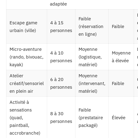
adaptée
Faible
Escape game
4 à 15
(réservation
Faible
urbain (ville)
personnes
en ligne)
Micro-aventure
Moyenne
4 à 10
Moyenne
(rando, bivouac,
(logistique,
personnes
à élevée
kayak)
matériel)
Atelier
Moyenne
6 à 20
créatif/sensoriel
(intervenant,
Faible
personnes
en plein air
matériel)
Activité à
sensations
Faible
8 à 30
(quad,
(prestataire
Élevée
personnes
paintball,
packagé)
accrobranche)