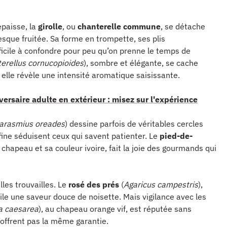
 épaisse, la
girolle
, ou
chanterelle commune
, se détache
esque fruitée. Sa forme en trompette, ses plis
fficile à confondre pour peu qu’on prenne le temps de
terellus cornucopioides
), sombre et élégante, se cache
, elle révèle une intensité aromatique saisissante.
versaire adulte en extérieur : misez sur l'expérience
arasmius oreades
) dessine parfois de véritables cercles
ine séduisent ceux qui savent patienter. Le
pied-de-
 chapeau et sa couleur ivoire, fait la joie des gourmands qui
les trouvailles. Le
rosé des prés
(
Agaricus campestris
),
ile une saveur douce de noisette. Mais vigilance avec les
a caesarea
), au chapeau orange vif, est réputée sans
’offrent pas la même garantie.