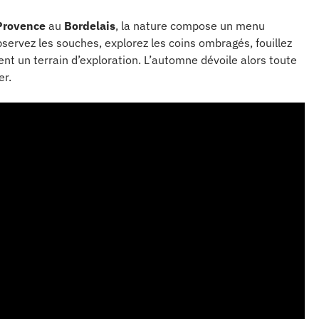
Provence
au
Bordelais
, la nature compose un menu
Observez les souches, explorez les coins ombragés, fouillez
nt un terrain d’exploration. L’automne dévoile alors toute
er.