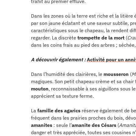
trahit au premier effluve.
Dans les zones où la terre est riche et la litière
par son jaune éclatant et une saveur subtile, pr
caractéristiques sous le chapeau, la rendent di
regarder. La discrète
trompette de la mort
(
Cra
dans les coins frais au pied des arbres ; séchée
A découvrir également :
Activité pour un anni
Dans l’humidité des clairières, le
mousseron
(
M
magiques. Son petit chapeau crème et sa chair f
mouton
, reconnaissable à ses aiguillons sous le
apprécient sa texture ferme.
La
famille des agarics
réserve également de bel
fréquent dans les prairies proches du bois, dévo
amanites
: seule l’
amanite des Césars
(
Amanit
danger et très appréciée, toutes ses cousines n