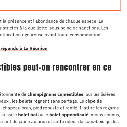
nt la présence et l’abondance de chaque espèce. La
 strictes à la cueillette, sous peine de sanctions. Les
ntification rigoureuse avant toute consommation.
s répandu à La Réunion
ibles peut-on rencontrer en ce
e étonnante de
champignons comestibles
. Sur les lisières,
eaux,, les
bolets
règnent sans partage. Le
cèpe de
, chapeau brun, pied robuste et renflé. Il attire les regards
t aussi le
bolet bai
ou le
bolet appendiculé
, moins connus,
ariant du jaune au brun et cette odeur de sous-bois qui les