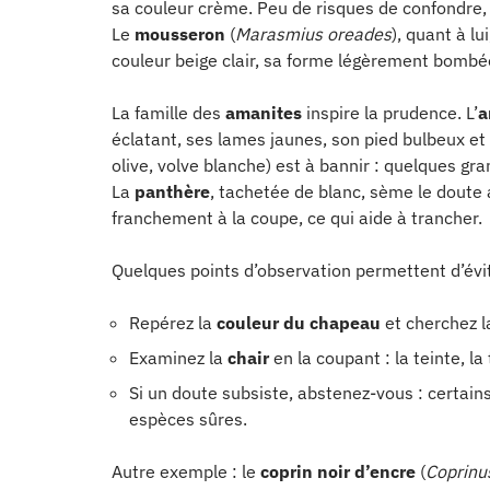
sa couleur crème. Peu de risques de confondre, 
Le
mousseron
(
Marasmius oreades
), quant à lu
couleur beige clair, sa forme légèrement bombée 
La famille des
amanites
inspire la prudence. L’
a
éclatant, ses lames jaunes, son pied bulbeux et
olive, volve blanche) est à bannir : quelques g
La
panthère
, tachetée de blanc, sème le doute 
franchement à la coupe, ce qui aide à trancher.
Quelques points d’observation permettent d’évit
Repérez la
couleur du chapeau
et cherchez l
Examinez la
chair
en la coupant : la teinte, la 
Si un doute subsiste, abstenez-vous : certain
espèces sûres.
Autre exemple : le
coprin noir d’encre
(
Coprinu