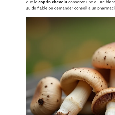
que le
coprin chevelu
conserve une allure blan
guide fiable ou demander conseil à un pharmacie