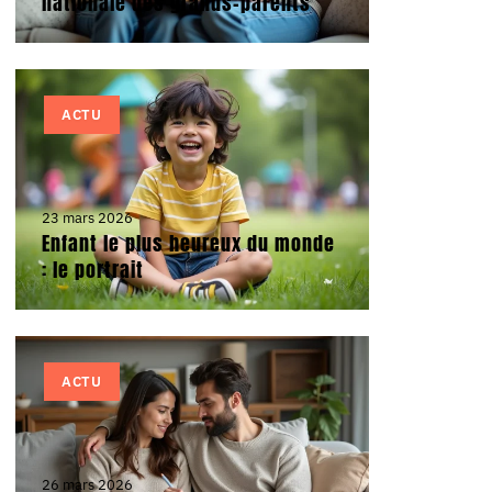
nationale des grands-parents
ACTU
23 mars 2026
Enfant le plus heureux du monde
: le portrait
ACTU
26 mars 2026